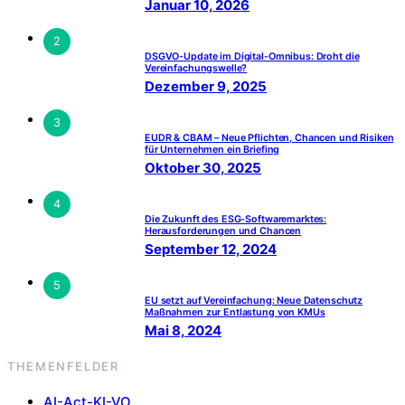
Januar 10, 2026
2
DSGVO-Update im Digital-Omnibus: Droht die
Vereinfachungswelle?
Dezember 9, 2025
3
EUDR & CBAM – Neue Pflichten, Chancen und Risiken
für Unternehmen ein Briefing
Oktober 30, 2025
4
Die Zukunft des ESG-Softwaremarktes:
Herausforderungen und Chancen
September 12, 2024
5
EU setzt auf Vereinfachung: Neue Datenschutz
Maßnahmen zur Entlastung von KMUs
Mai 8, 2024
THEMENFELDER
AI-Act-KI-VO