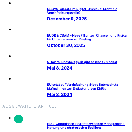
DSGVO-Update im Digital-Omnibus: Droht die
Vereinfachungswelle?
Dezember 9, 2025
EUDR & CBAM – Neue Pflichten, Chancen und Risiken
für Unternehmen ein Briefing
Oktober 30, 2025
Q-Score: Nachhaltigkeit gibt es nicht umsonst
Mai 8, 2024
EU setzt auf Vereinfachung: Neue Datenschutz
Maßnahmen zur Entlastung von KMUs
Mai 8, 2024
AUSGEWÄHLTE ARTIKEL
1
NIS2-Compliance-Realität: Zwischen Management-
Haftung und strategischer Resilienz