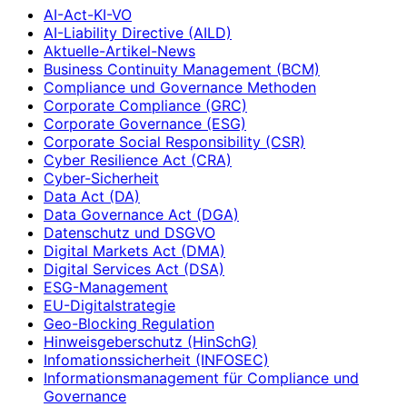
AI-Act-KI-VO
AI-Liability Directive (AILD)
Aktuelle-Artikel-News
Business Continuity Management (BCM)
Compliance und Governance Methoden
Corporate Compliance (GRC)
Corporate Governance (ESG)
Corporate Social Responsibility (CSR)
Cyber Resilience Act (CRA)
Cyber-Sicherheit
Data Act (DA)
Data Governance Act (DGA)
Datenschutz und DSGVO
Digital Markets Act (DMA)
Digital Services Act (DSA)
ESG-Management
EU-Digitalstrategie
Geo-Blocking Regulation
Hinweisgeberschutz (HinSchG)
Infomationssicherheit (INFOSEC)
Informationsmanagement für Compliance und
Governance