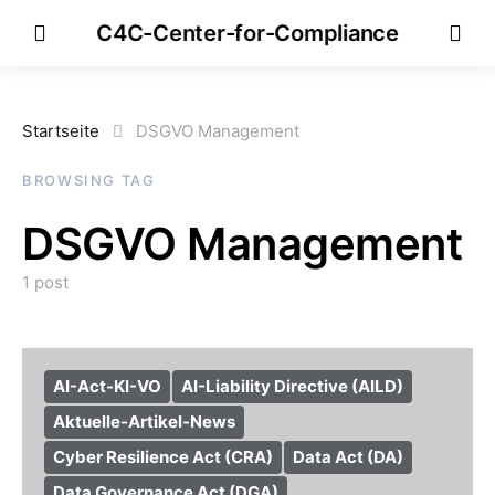
C4C-Center-for-Compliance
Startseite
DSGVO Management
BROWSING TAG
DSGVO Management
1 post
AI-Act-KI-VO
AI-Liability Directive (AILD)
Aktuelle-Artikel-News
Cyber Resilience Act (CRA)
Data Act (DA)
Data Governance Act (DGA)